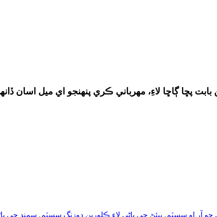
 جو آر او سسٽم
,
پيئڻ جي پاڻي لاءِ ڪلورين ڊوزنگ سسٽم
,
سمنڊ جي پاڻ