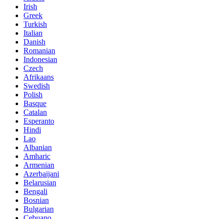
Irish
Greek
Turkish
Italian
Danish
Romanian
Indonesian
Czech
Afrikaans
Swedish
Polish
Basque
Catalan
Esperanto
Hindi
Lao
Albanian
Amharic
Armenian
Azerbaijani
Belarusian
Bengali
Bosnian
Bulgarian
Cebuano