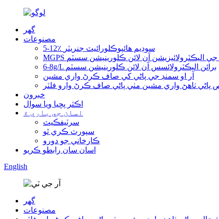
گھر
مصنوعات
5-12٪ سوڊيم هائپوڪلورائيٽ جنريٽر
اڻي جي اليڪٽرولائيزيشن آن لائن ڪلورينيشن سسٽم
6-8g/L برائن اليڪٽرولائسس آن لائن ڪلورينيشن سسٽم
آر او سمنڊ جي پاڻي کي صاف ڪرڻ واري مشين
ص پاڻي ٺاهڻ واري مشين مٺي پاڻي صاف ڪرڻ وارو فلٽر
خبرون
اڪثر پڇيا ويا سوال
اسان جي باري ۾
سرٽيفڪيٽ
سپورٽ ڪري ٿو
ڪارخاني جو دورو
اسان سان رابطو ڪريو
English
گھر
مصنوعات