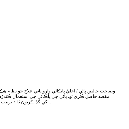
وضاحت خالص پاڻي / اعليٰ پاڪائي وارو پاڻي علاج جو نظام 
مقصد حاصل ڪري ٿو. پاڻي جي پاڪائي جي استعمال ڪندڙن
مخلوط بيڊ آئن ايڪسچينج (يا EDI اليڪٽرڪ ڊيسالٽنگ يونٽ) کي گڏ ڪريون ٿا ۽ ترتيب ڏيون ٿا، ان کان علاوه، سسٽم ۾ سڀئي پاڻي جون ٽانڪيون ليس آهن...