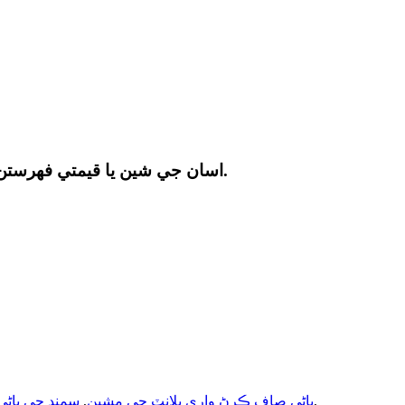
اسان جي شين يا قيمتي فهرستن بابت پڇا ڳاڇا لاءِ، مهرباني ڪري پنهنجو اي ميل اسان ڏانهن ڇڏينداسين ۽ اسان 24 ڪلاڪن اندر رابطي ۾ رهنداسين.
,
پاڻي صاف ڪرڻ واري پلانٽ جي مشين
,
سمنڊ جي پاڻي