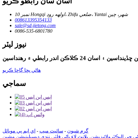
اسان سان رابطو ڪريو
نمبر 10 Hongqi اولهه روڊ، Zhifu ضلعي، Yantai شهر، چين
008613395354133
sale@sd-jietong.com
0086-535-6801780
نيوز ليٽر
هاڻي پڇا ڳاڇا ڪريو
سماجي
گرم شيون
-
سائيٽ ميپ
-
اي ايم پي موبائل
ي جي اليڪٽرولائيزيشن
,
پلانٽ لاءِ پاڻي فلٽر
,
ننڍي ڊيسيلينيشن مشين