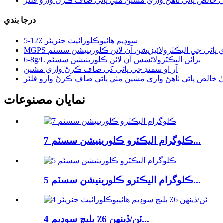
ٰ خالص پاڻي ٺاهڻ واري مشين مٺي پاڻي صاف ڪرڻ وارو فلٽر
درجا بندي
5-12٪ سوڊيم هائپوڪلورائيٽ جنريٽر
ونڊي پاڻي جي اليڪٽرولائيزيشن آن لائن ڪلورينيشن سسٽم
6-8g/L برائن اليڪٽرولائسس آن لائن ڪلورينيشن سسٽم
آر او سمنڊ جي پاڻي کي صاف ڪرڻ واري مشين
ٰ خالص پاڻي ٺاهڻ واري مشين مٺي پاڻي صاف ڪرڻ وارو فلٽر
نمايان مصنوعات
7 ڪلوگرام اليڪٽرو ڪلورينيشن سسٽم...
5 ڪلوگرام اليڪٽرو ڪلورينيشن سسٽم...
4 ٽن/ڏينهن 6٪ بليچ سوڊيم...