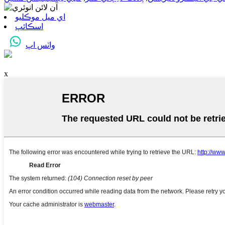
اي ميل موڪليو
اسڪائپ
واٽس اپ
x