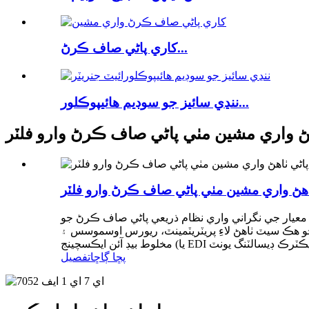
کاري پاڻي صاف ڪرڻ...
ننڍي سائيز جو سوڊيم هائيپوڪلور...
هڻ واري مشين مٺي پاڻي صاف ڪرڻ وارو فلٽر
اهڻ واري مشين مٺي پاڻي صاف ڪرڻ وارو فلٽر
 معيار جي نگراني واري نظام ذريعي پاڻي صاف ڪرڻ جو
 هڪ سيٽ ٺاهڻ لاءِ پريٽريٽمينٽ، ريورس اوسموسس ۽
پڇا ڳاڇا
تفصيل