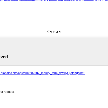
وي چيٽ